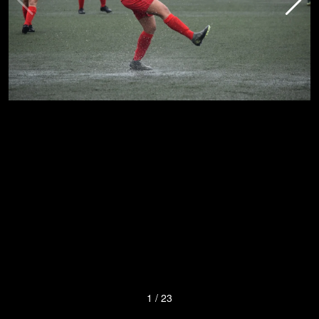
1
/
23