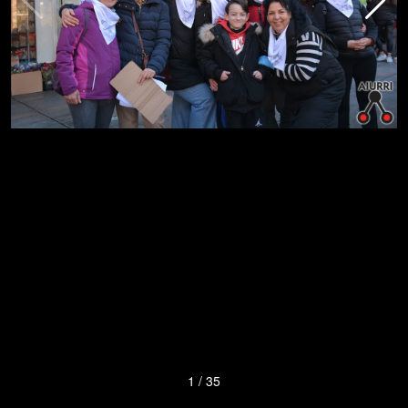
1
/
35