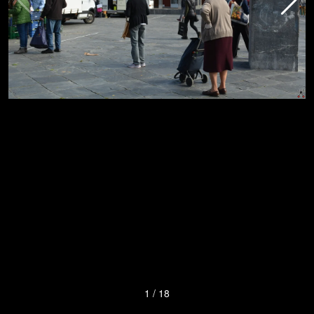
1
/
18