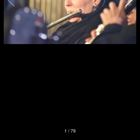
1
/
79