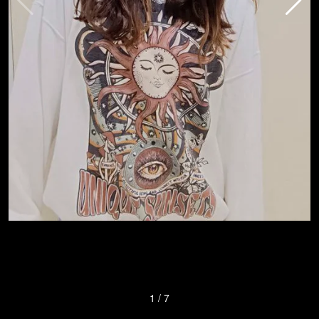
1
/
7