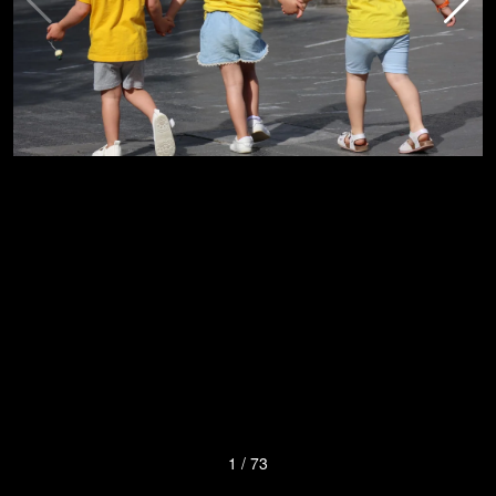
1
/
73