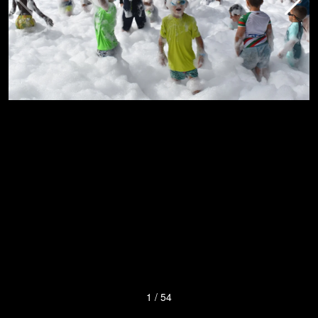
1
/
54