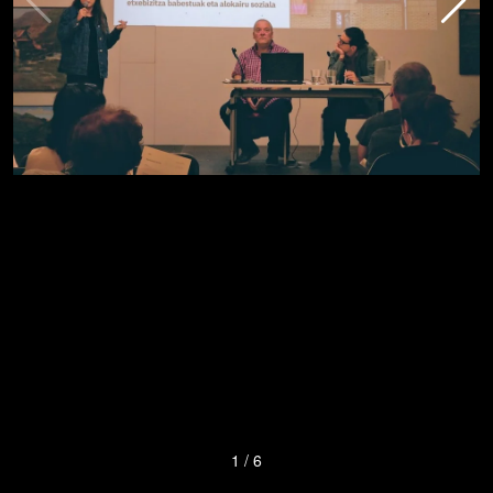
1
/
6