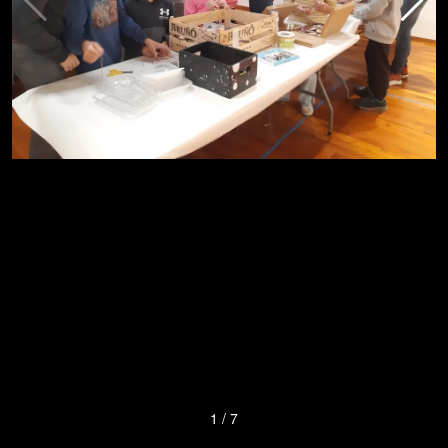
1
/
7