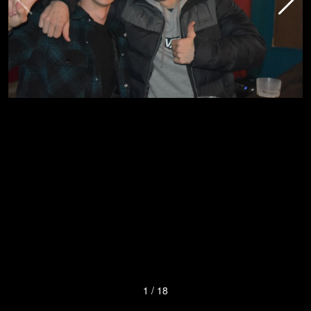
1
/
18