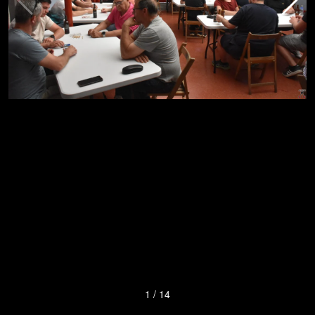
1
/
14