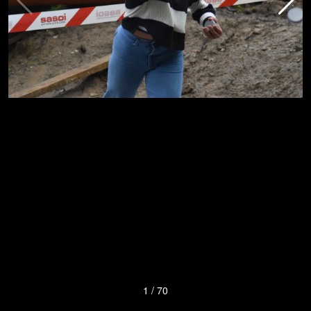
1
/
70