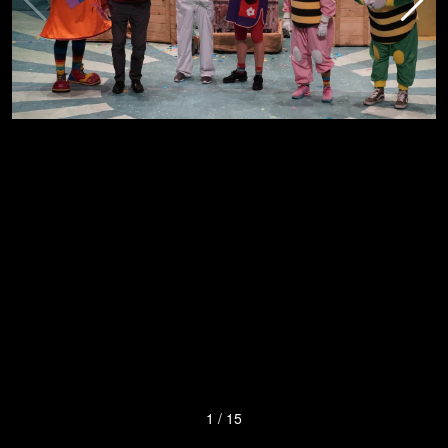
1
/
15