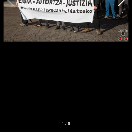
1
/
6