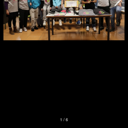
1
/
6