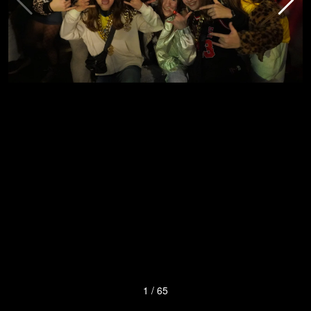
1
/
65