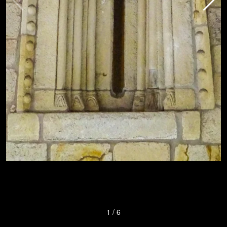
1
/
6