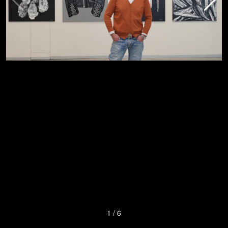
1
/
6