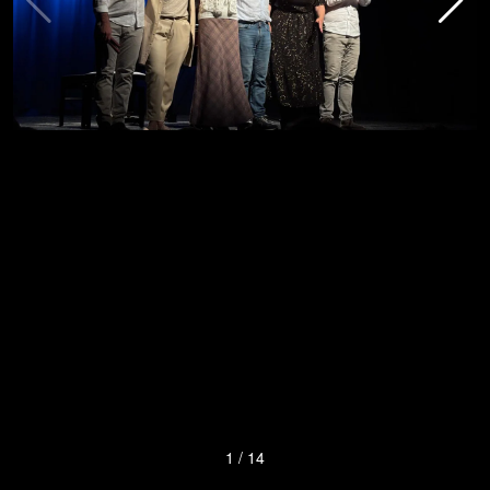
1
/
14