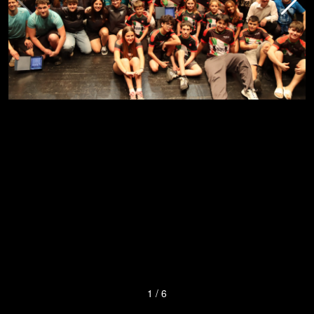
1
/
6