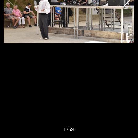
1
/
24