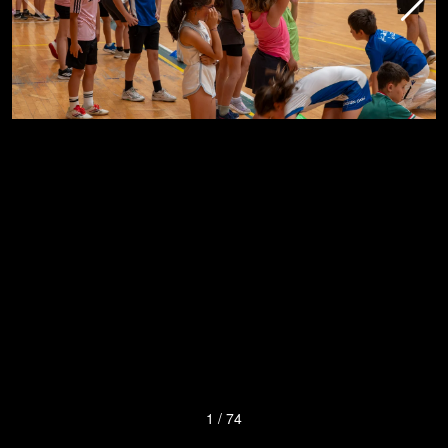
1
/
74