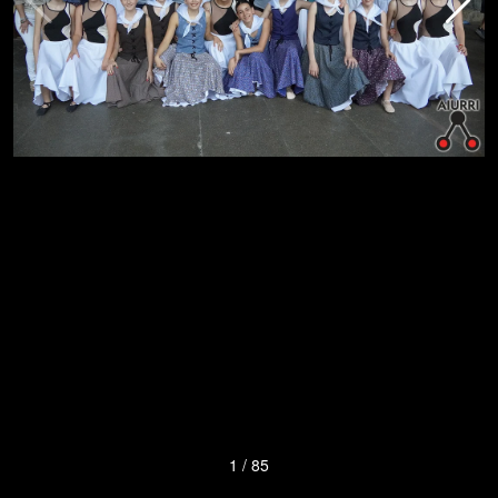
1
/
85