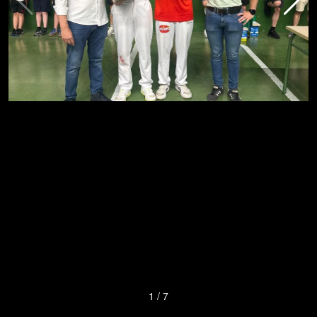
1
/
7