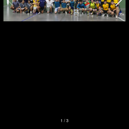
1
/
3