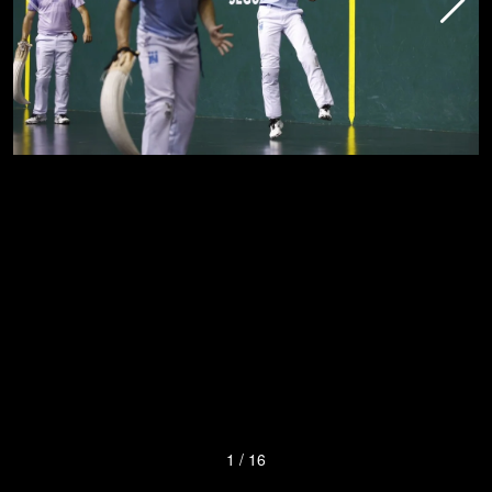
1
/
16