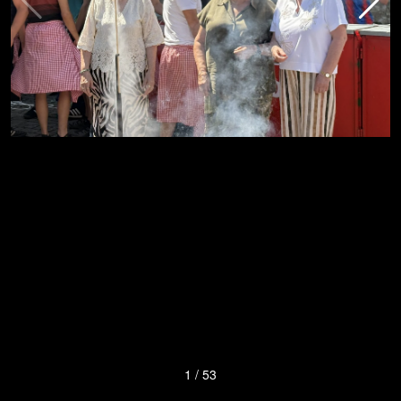
1
/
53