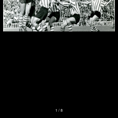
1
/
8