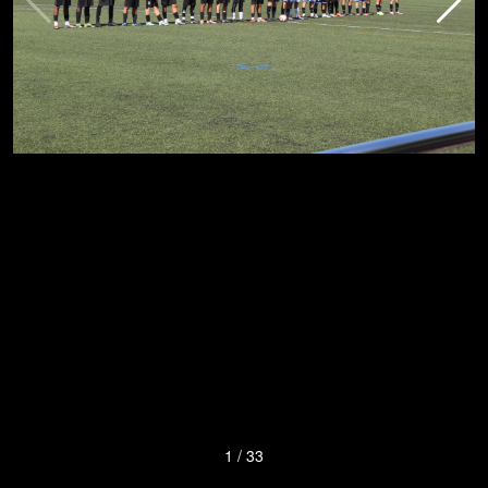
1
/
33