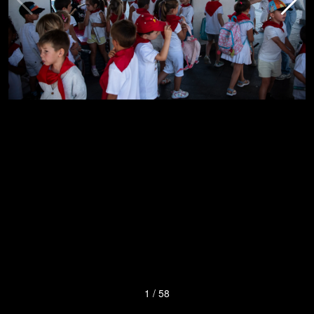
1
/
58