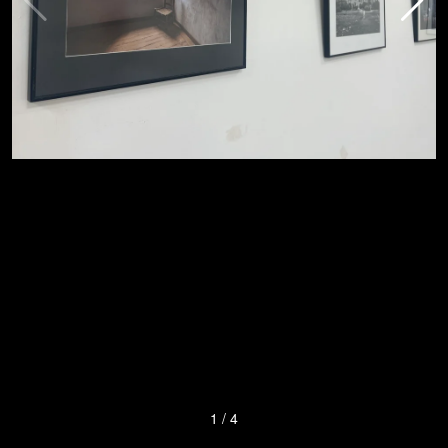
1
/
4