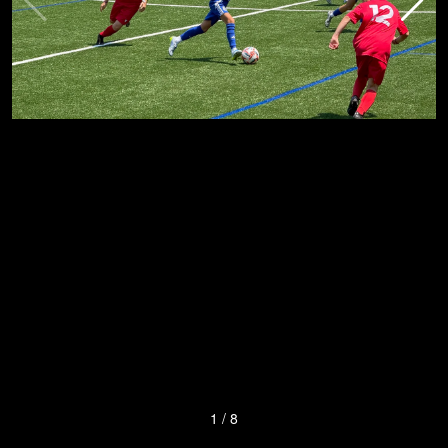
1
/
8