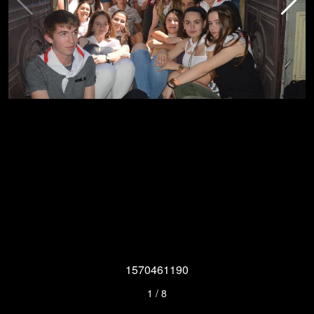
1570461190
1
/
8