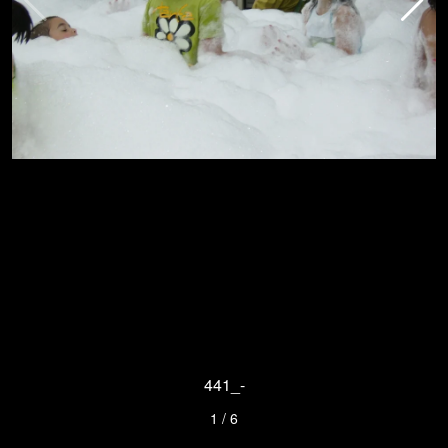
441_-
1
/
6