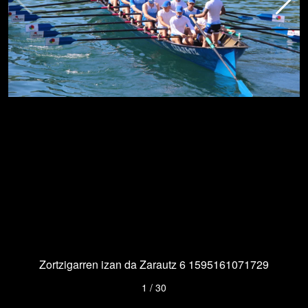
Zortzigarren izan da Zarautz 6 1595161071729
1
/
30