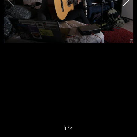
1
/
4