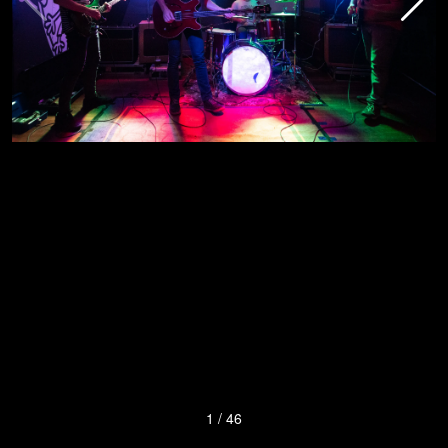
1
/
46