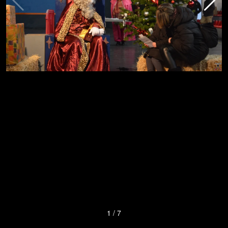
1
/
7