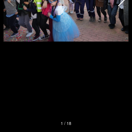
1
/
18