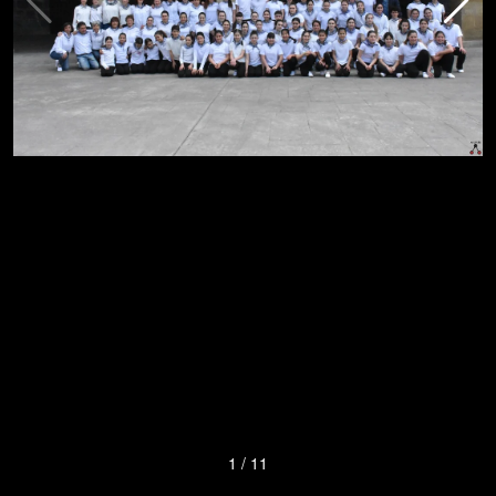
1
/
11