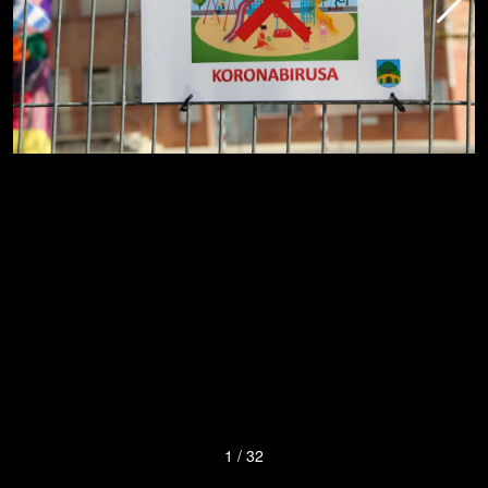
1
/
32