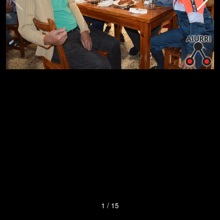
1
/
15