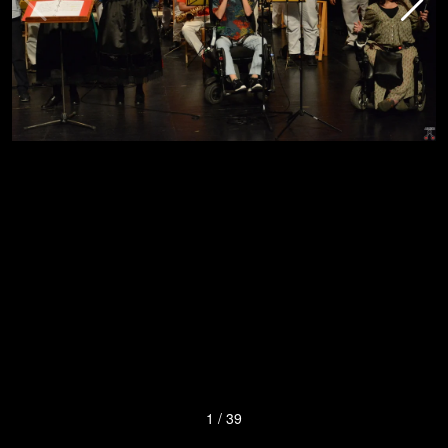
1
/
39