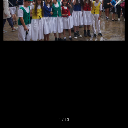
1
/
13