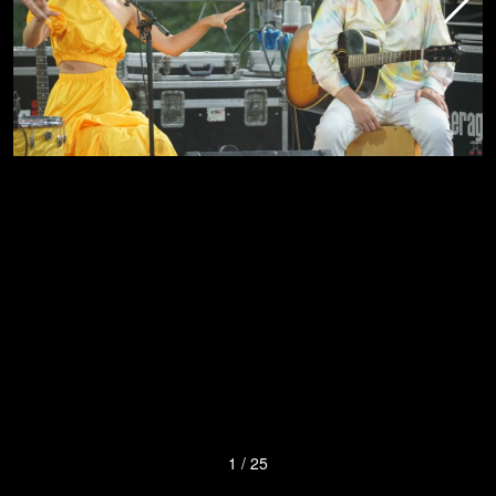
1
/
25