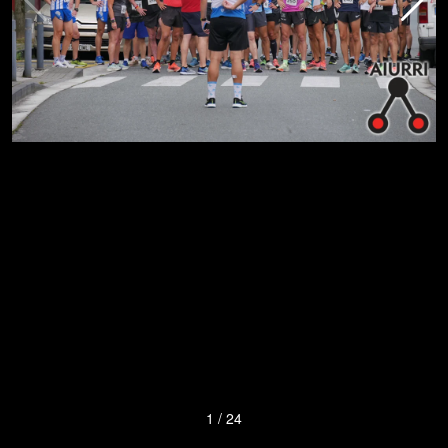
1
/
24