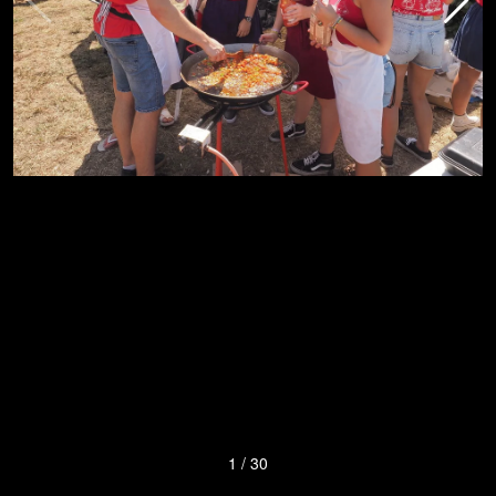
1
/
30