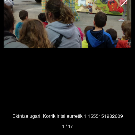
Ekintza ugari, Korrik iritsi aurretik 1 1555151982609
1
/
17