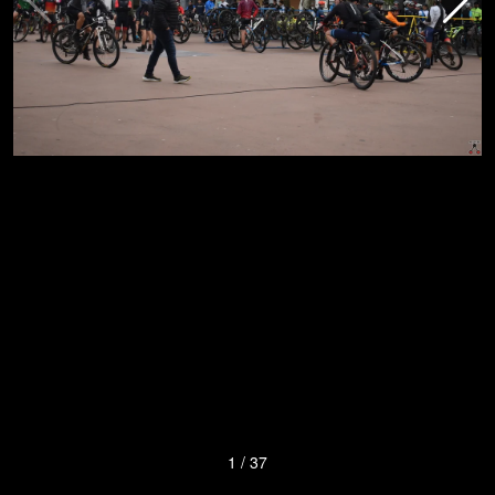
1
/
37