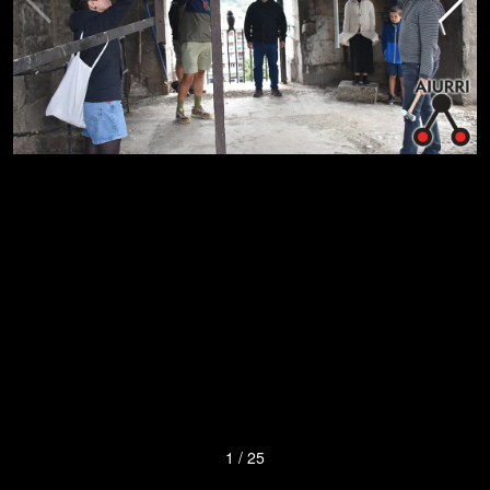
1
/
25